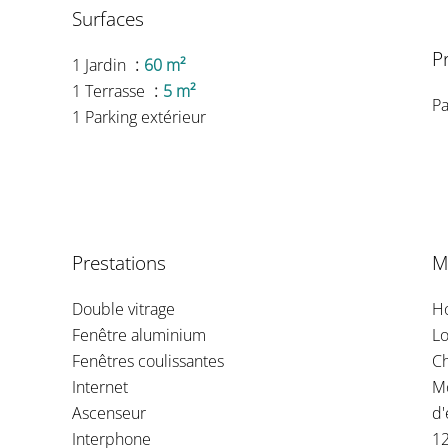
Surfaces
P
1 Jardin
60 m²
1 Terrasse
5 m²
Pa
1 Parking extérieur
Prestations
M
Double vitrage
Ho
Fenêtre aluminium
Lo
Fenêtres coulissantes
C
Internet
Mo
Ascenseur
d'
Interphone
1