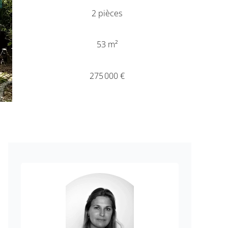
2 pièces
53 m²
275 000 €