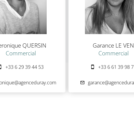
eronique QUERSIN
Garance LE VEN
Commercial
Commercial
+33 6 29 39 44 53
+33 6 61 39 98 
ronique@agenceduray.com
garance@agencedura