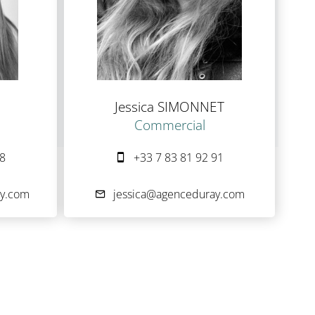
Jessica SIMONNET
Commercial
78
+33 7 83 81 92 91
y.com
jessica@agenceduray.com