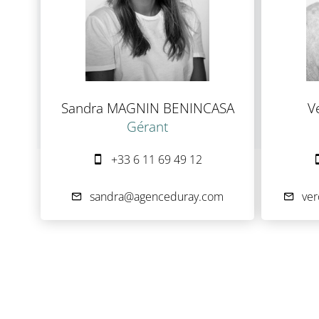
Sandra MAGNIN BENINCASA
V
Gérant
+33 6 11 69 49 12
sandra@agenceduray.com
ve